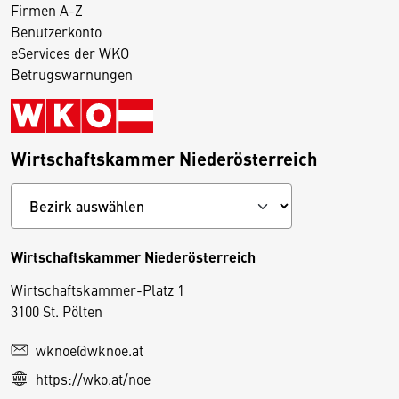
Firmen A-Z
Benutzerkonto
eServices der WKO
Betrugswarnungen
Wirtschaftskammer Niederösterreich
Wirtschaftskammer Niederösterreich
Wirtschaftskammer-Platz 1
D
3100 St. Pölten
i
wknoe@wknoe.at
e
https://wko.at/noe
s