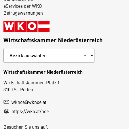
eServices der WKO
Betrugswarnungen
Wirtschaftskammer Niederösterreich
Wirtschaftskammer Niederösterreich
Wirtschaftskammer-Platz 1
D
3100 St. Pölten
i
wknoe@wknoe.at
e
https://wko.at/noe
s
e
Besuchen Sie uns auf:
S