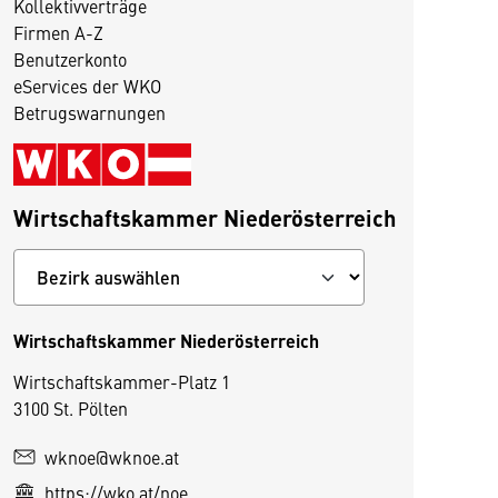
Kollektivverträge
Firmen A-Z
Benutzerkonto
eServices der WKO
Betrugswarnungen
Wirtschaftskammer Niederösterreich
Wirtschaftskammer Niederösterreich
Wirtschaftskammer-Platz 1
3100 St. Pölten
D
wknoe@wknoe.at
i
https://wko.at/noe
e