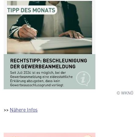
© WKNÖ
>>
Nähere Infos