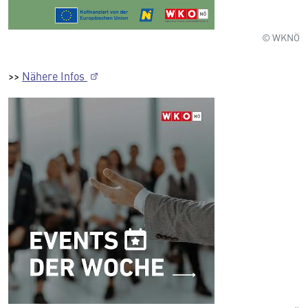
© WKNÖ
>>
Nähere Infos