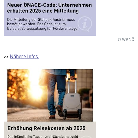
© WKNÖ
>>
Nähere Infos