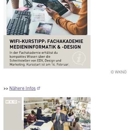
© WKNÖ
>>
Nähere Infos