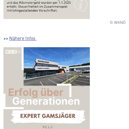
© WKNÖ
>>
Nähere Infos