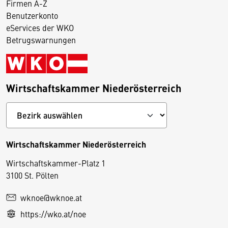
Firmen A-Z
Benutzerkonto
eServices der WKO
Betrugswarnungen
Wirtschaftskammer Niederösterreich
Wirtschaftskammer Niederösterreich
Wirtschaftskammer-Platz 1
D
3100 St. Pölten
i
wknoe@wknoe.at
e
https://wko.at/noe
s