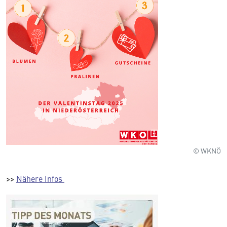
© WKNÖ
>>
Nähere Infos