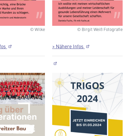
© Wilke
© Birgit Weiß Fotografie
nfos
> Nähere Infos