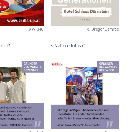
© WKNÖ
© Gregor Semrad
fos
> Nähere Infos