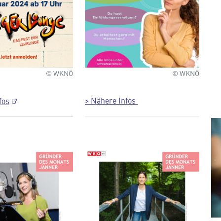
© WKNÖ
© WKNÖ
> Nähere Infos
fos