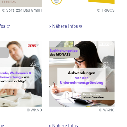
© Spreitzer Bau GmbH
© TRIGOS
fos
> Nähere Infos
© WKNÖ
© WKNÖ
fos
> Nähere Infos