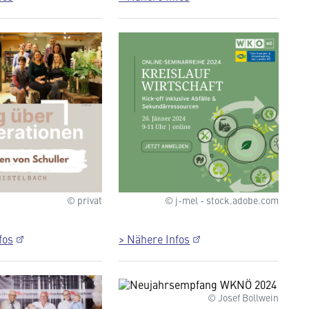
© privat
© j-mel - stock.adobe.com
fos
> Nähere Infos
© Josef Bollwein