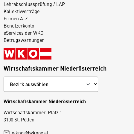
Lehrabschlussprüfung / LAP
Kollektivverträge
Firmen A-Z
Benutzerkonto
eServices der WKO
Betrugswarnungen
Wirtschaftskammer Niederösterreich
Wirtschaftskammer Niederösterreich
Wirtschaftskammer-Platz 1
D
3100 St. Pölten
i
wknoe@wknoe.at