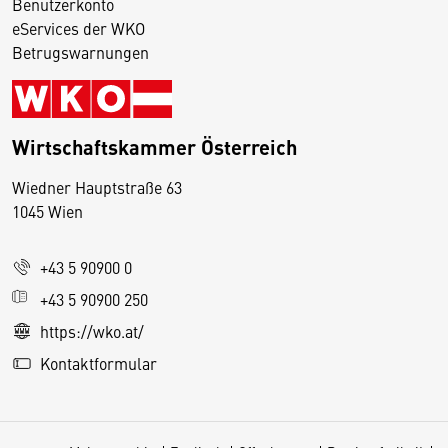
Benutzerkonto
eServices der WKO
Betrugswarnungen
Wirtschaftskammer Österreich
Wiedner Hauptstraße 63
D
1045 Wien
i
e
+43 5 90900 0
s
e
+43 5 90900 250
S
https://wko.at/
e
Kontaktformular
it
e
v