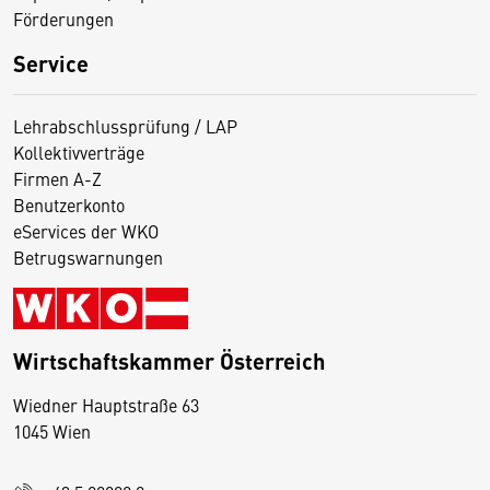
Förderungen
Service
Lehrabschlussprüfung / LAP
Kollektivverträge
Firmen A-Z
Benutzerkonto
eServices der WKO
Betrugswarnungen
Wirtschaftskammer Österreich
Wiedner Hauptstraße 63
D
1045 Wien
i
e