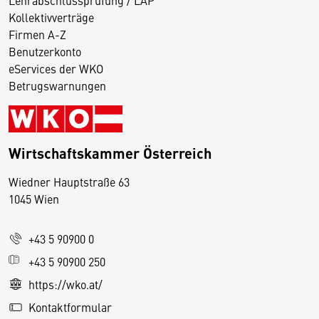
Lehrabschlussprüfung / LAP
Kollektivverträge
Firmen A-Z
Benutzerkonto
eServices der WKO
Betrugswarnungen
Wirtschaftskammer Österreich
Wiedner Hauptstraße 63
D
1045 Wien
i
e
+43 5 90900 0
s
e
+43 5 90900 250
S
https://wko.at/
e
Kontaktformular