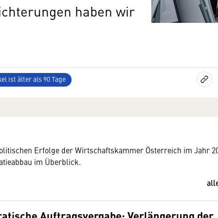
eichterungen haben wir
el ist älter als 90 Tage
olitischen Erfolge der Wirtschaftskammer Österreich im Jahr 
atieabbau im Überblick.
all
atische Auftragsvergabe: Verlängerung der