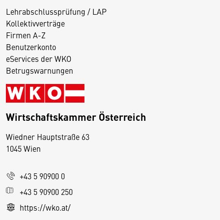
Lehrabschlussprüfung / LAP
Kollektivverträge
Firmen A-Z
Benutzerkonto
eServices der WKO
Betrugswarnungen
Wirtschaftskammer Österreich
Wiedner Hauptstraße 63
D
1045 Wien
i
e
+43 5 90900 0
s
e
+43 5 90900 250
S
https://wko.at/
e