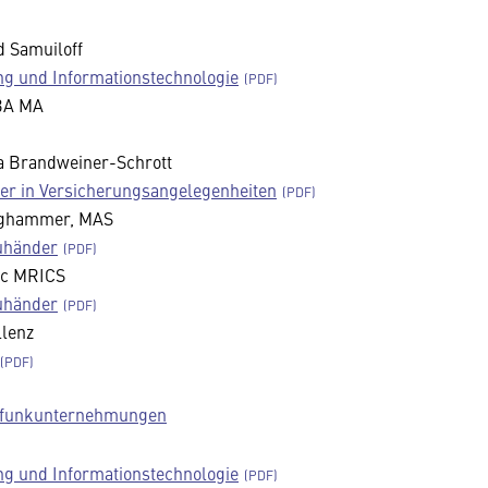
d Samuiloff
g und Informationstechnologie
 BA MA
a Brandweiner-Schrott
er in Versicherungsangelegenheiten
rghammer, MAS
uhänder
MSc MRICS
uhänder
llenz
dfunkunternehmungen
g und Informationstechnologie