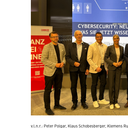
v.l.n.r.: Peter Polgar, Klaus Schobesberger, Klemens R