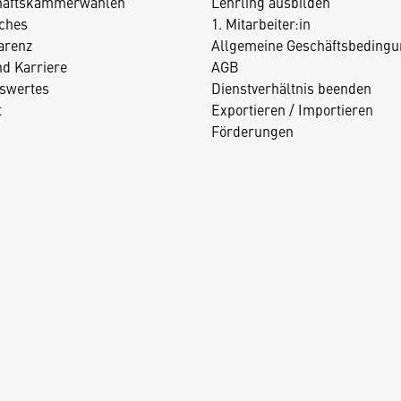
haftskammerwahlen
Lehrling ausbilden
iches
1. Mitarbeiter:in
arenz
Allgemeine Geschäftsbedingu
nd Karriere
AGB
swertes
Dienstverhältnis beenden
t
Exportieren / Importieren
Förderungen