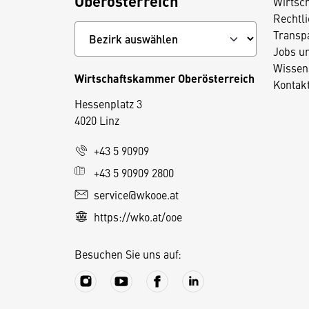
Oberösterreich
Wirtsc
Rechtl
Transp
Jobs u
Wissen
Wirtschaftskammer Oberösterreich
Kontak
Hessenplatz 3
4020 Linz
D
+43 5 90909
i
+43 5 90909 2800
e
service@wkooe.at
s
https://wko.at/ooe
e
S
Besuchen Sie uns auf:
e
it
e