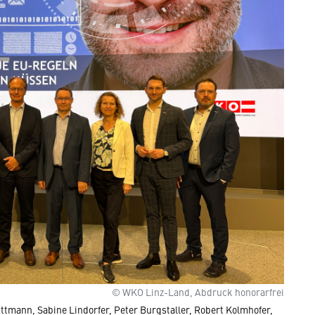
© WKO Linz-Land, Abdruck honorarfrei
uttmann, Sabine Lindorfer, Peter Burgstaller, Robert Kolmhofer,