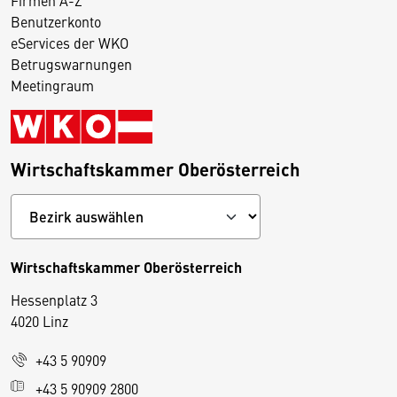
Benutzerkonto
eServices der WKO
Betrugswarnungen
Meetingraum
Wirtschaftskammer Oberösterreich
Wirtschaftskammer Oberösterreich
Hessenplatz 3
4020 Linz
+43 5 90909
D
+43 5 90909 2800