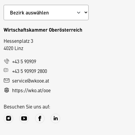
Wirtschaftskammer Oberösterreich
Hessenplatz 3
4020 Linz
+43 5 90909
D
+43 5 90909 2800
i
service@wkooe.at
e
https://wko.at/ooe
s
e
Besuchen Sie uns auf:
S
e
it
e