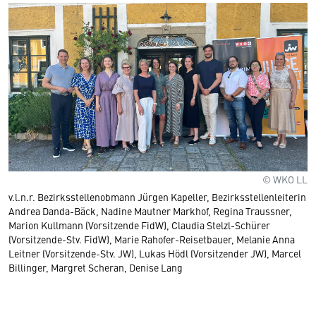
© WKO LL
v.l.n.r. Bezirksstellenobmann Jürgen Kapeller, Bezirksstellenleiterin
Andrea Danda-Bäck, Nadine Mautner Markhof, Regina Traussner,
Marion Kullmann (Vorsitzende FidW), Claudia Stelzl-Schürer
(Vorsitzende-Stv. FidW), Marie Rahofer-Reisetbauer, Melanie Anna
Leitner (Vorsitzende-Stv. JW), Lukas Hödl (Vorsitzender JW), Marcel
Billinger, Margret Scheran, Denise Lang