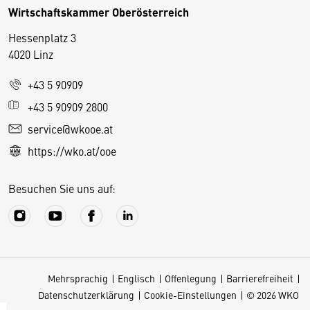
Wirtschaftskammer Oberösterreich
Hessenplatz 3
4020 Linz
+43 5 90909
D
+43 5 90909 2800
i
service@wkooe.at
e
https://wko.at/ooe
s
e
Besuchen Sie uns auf:
S
e
it
e
v
Mehrsprachig
Englisch
Offenlegung
Barrierefreiheit
e
Datenschutzerklärung
Cookie-Einstellungen
© 2026 WKO
r