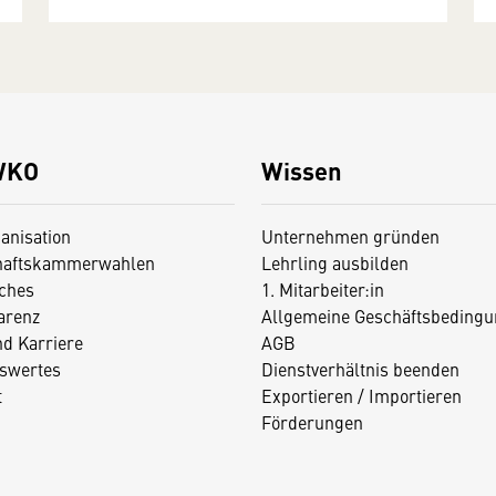
WKO
Wissen
anisation
Unternehmen gründen
haftskammerwahlen
Lehrling ausbilden
iches
1. Mitarbeiter:in
arenz
Allgemeine Geschäftsbedingu
nd Karriere
AGB
swertes
Dienstverhältnis beenden
t
Exportieren / Importieren
Förderungen