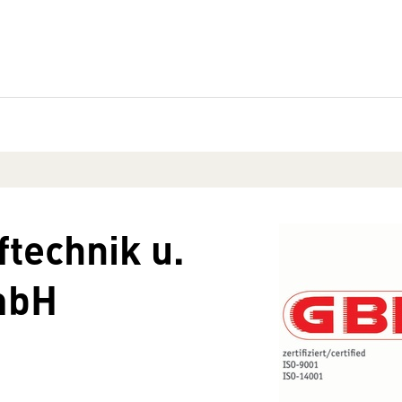
technik u.
mbH