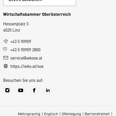
Wirtschaftskammer Oberösterreich
Hessenplatz 3
4020 Linz
+43 5 90909
D
+43 5 90909 2800
i
service@wkooe.at
e
https://wko.at/ooe
s
e
Besuchen Sie uns auf:
S
e
it
e
v
Mehrsprachig
Englisch
Offenlegung
Barrierefreiheit