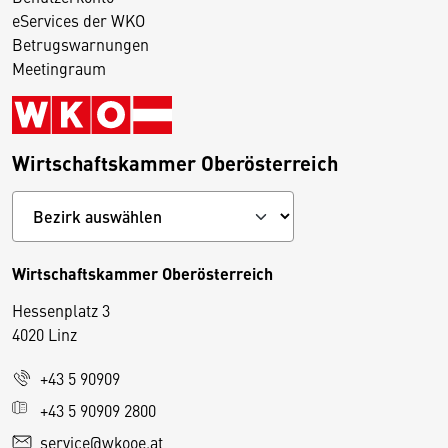
eServices der WKO
Betrugswarnungen
Meetingraum
Wirtschaftskammer Oberösterreich
Wirtschaftskammer Oberösterreich
Hessenplatz 3
4020 Linz
+43 5 90909
D
+43 5 90909 2800
i
service@wkooe.at