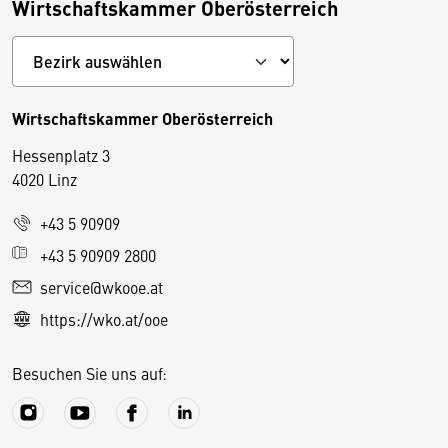
Wirtschaftskammer Oberösterreich
Wirtschaftskammer Oberösterreich
Hessenplatz 3
4020 Linz
+43 5 90909
D
+43 5 90909 2800
i
service@wkooe.at
e
https://wko.at/ooe
s
e
Besuchen Sie uns auf:
S
e
it