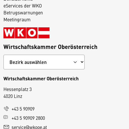
eServices der WKO
Betrugswarnungen
Meetingraum
Wirtschaftskammer Oberösterreich
Wirtschaftskammer Oberösterreich
Hessenplatz 3
4020 Linz
+43 5 90909
D
+43 5 90909 2800
i
service@wkooe.at