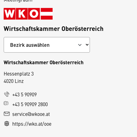
Wirtschaftskammer Oberösterreich
Wirtschaftskammer Oberösterreich
Hessenplatz 3
4020 Linz
+43 5 90909
D
+43 5 90909 2800
i
service@wkooe.at
e
https://wko.at/ooe
s
e