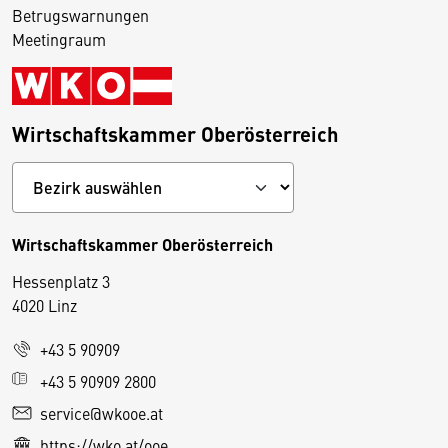
Betrugswarnungen
Meetingraum
Wirtschaftskammer Oberösterreich
Wirtschaftskammer Oberösterreich
Hessenplatz 3
4020 Linz
+43 5 90909
D
+43 5 90909 2800
i
service@wkooe.at
e
https://wko.at/ooe