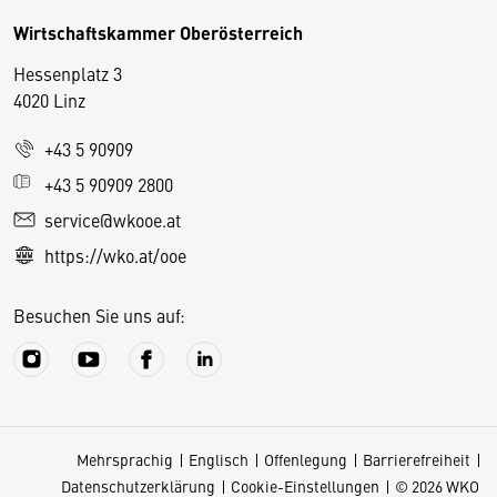
Wirtschaftskammer Oberösterreich
Hessenplatz 3
4020 Linz
+43 5 90909
D
+43 5 90909 2800
i
service@wkooe.at
e
https://wko.at/ooe
s
e
Besuchen Sie uns auf:
S
e
it
e
v
Mehrsprachig
Englisch
Offenlegung
Barrierefreiheit
e
Datenschutzerklärung
Cookie-Einstellungen
© 2026 WKO