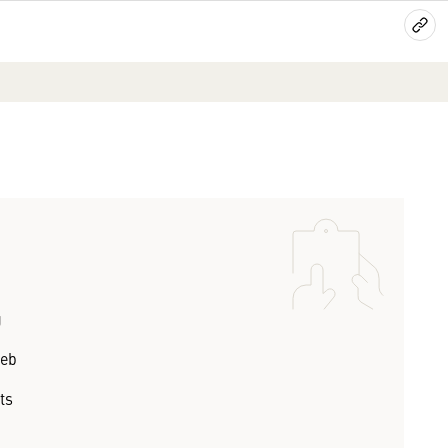
g
ieb
ts