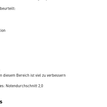
eurteilt:
tion
:
 in diesem Bereich ist viel zu verbessern
tes: Notendurchschnitt 2,0
s