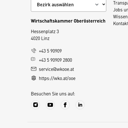
Transp
Jobs u
Wissen
Wirtschaftskammer Oberösterreich
Kontak
Hessenplatz 3
4020 Linz
D
+43 5 90909
i
+43 5 90909 2800
e
service@wkooe.at
s
https://wko.at/ooe
e
S
Besuchen Sie uns auf:
e
it
e
v
e