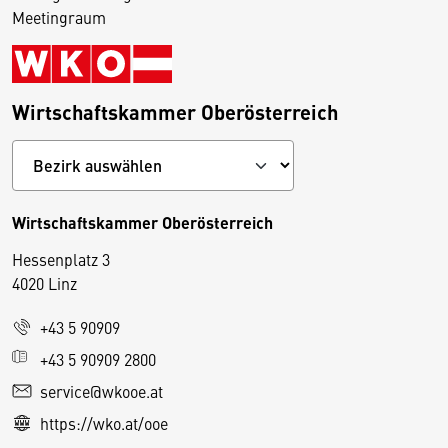
Meetingraum
Wirtschaftskammer Oberösterreich
Wirtschaftskammer Oberösterreich
Hessenplatz 3
4020 Linz
+43 5 90909
D
+43 5 90909 2800
i
service@wkooe.at
e
https://wko.at/ooe
s