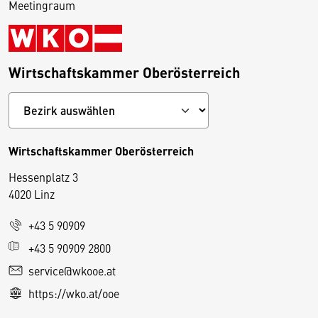
Meetingraum
Wirtschaftskammer Oberösterreich
Wirtschaftskammer Oberösterreich
Hessenplatz 3
4020 Linz
+43 5 90909
D
+43 5 90909 2800
i
service@wkooe.at
e
https://wko.at/ooe
s
e