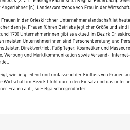
enböck (2. v. r., Massage Fachinstitut Regina, Peuerbach). Gelei
 Angerlehner (r.), Landesvorsitzende von Frau in der Wirtschaft
 Frauen in der Grieskirchner Unternehmenslandschaft ist heute
icher denn je. Frauen führen Betriebe jeglicher Größe und sind 
Rund 1700 Unternehmerinnen gibt es aktuell im Bezirk Grieskirc
en meisten Unternehmerinnen sind Personenberatung und Per
nstleister, Direktvertrieb, Fußpfleger, Kosmetiker und Masseure
, Werbung und Marktkommunikation sowie Versand-, Internet-
ndel.
zeigt, wie tiefgreifend und umfassend der Einfluss von Frauen auf
ie Wirtschaft im Bezirk blüht durch den Einsatz und das unter
er Frauen auf“, so Helga Schrögendorfer.