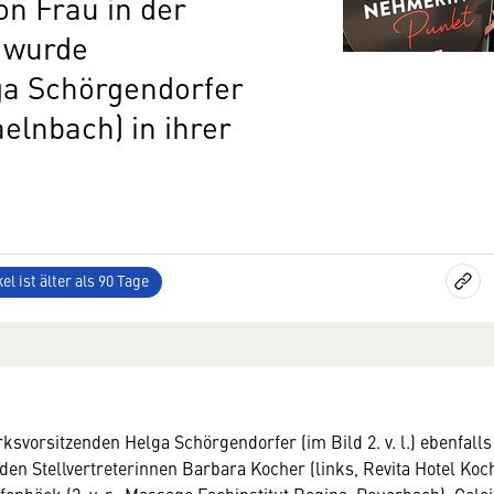
on Frau in der
n wurde
ga Schörgendorfer
elnbach) in ihrer
el ist älter als 90 Tage
rksvorsitzenden
Helga Schörgendorfer (im Bild 2. v. l.) ebenfal
den Stellvertreterinnen Barbara Kocher (links, Revita Hotel Koch