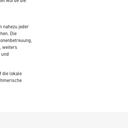
tet wurde die
.
in nahezu jeder
hen. Die
sonenbetreuung,
, weiters
 und
 die lokale
nehmerische