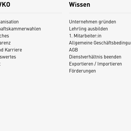
WKO
Wissen
anisation
Unternehmen gründen
haftskammerwahlen
Lehrling ausbilden
iches
1. Mitarbeiter:in
arenz
Allgemeine Geschäftsbedingu
nd Karriere
AGB
swertes
Dienstverhältnis beenden
t
Exportieren / Importieren
Förderungen