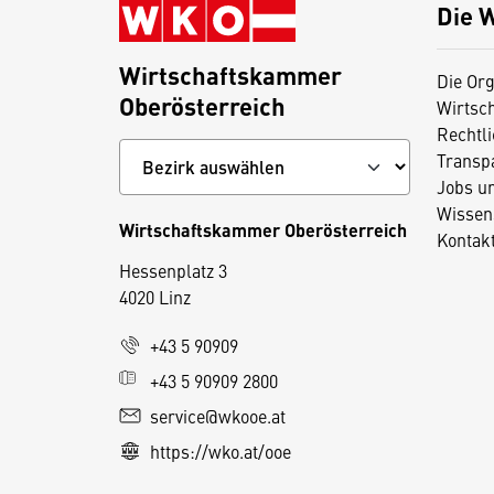
Die 
Wirtschaftskammer
Die Org
Oberösterreich
Wirtsc
Rechtl
Transp
Jobs u
Wissen
Wirtschaftskammer Oberösterreich
Kontak
Hessenplatz 3
4020 Linz
D
+43 5 90909
i
+43 5 90909 2800
e
service@wkooe.at
s
https://wko.at/ooe
e
S