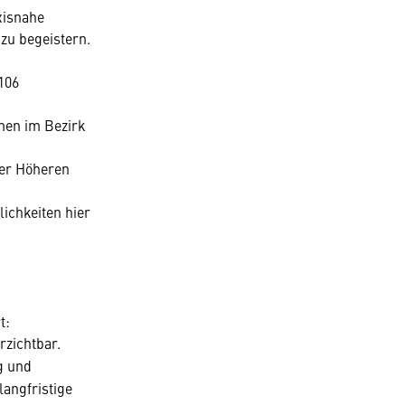
xisnahe
zu begeistern.
106
men im Bezirk
der Höheren
ichkeiten hier
t:
rzichtbar.
g und
langfristige