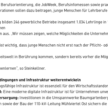
ge Berufsorientierung, die JobWeek, Berufsinfomessen sowie pra
ationen sollen dazu beitragen, junge Menschen für Lehrberufe 
 bilden 246 gewerbliche Betriebe insgesamt 1.034 Lehrlinge in 
nen
n aus. „Wir müssen zeigen, welche Möglichkeiten die Unterneh
 ist wichtig, dass junge Menschen nicht erst nach der Pflicht- o
eitswelt in Berührung kommen, sondern bereits vorher die Mögl
enlernen“, so Steinkellner.
ngungen und Infrastruktur weiterentwickeln
ngsfähige Infrastruktur ist essenziell für den Wirtschaftsstandor
d:
Eine moderne digitale Infrastruktur ist für Unternehmen unve
ersorgung:
Investitionen in die Umspannwerke Baumgartenber
sowie der Bau der 110-kV-Leitung Mühlviertel Ost sichern die 