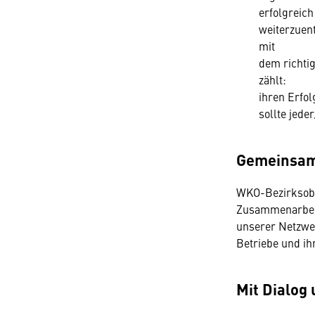
erfolgreich
weiterzuen
mit
dem richti
zählt:
ihren Erfol
sollte jed
Gemeinsam 
WKO-Bezirksobf
Zusammenarbeit:
unserer Netzwer
Betriebe und ih
Mit Dialog