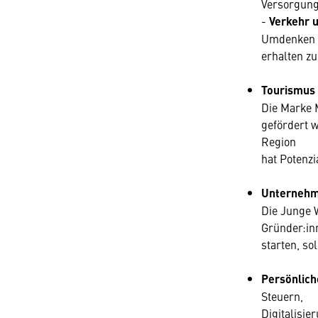
Versorgung
-
Verkehr u
Umdenken in
erhalten zu
Tourismus 
Die Marke M
gefördert w
Region
hat Potenzi
Unternehm
Die Junge W
Gründer:i
starten, so
Persönlich
Steuern,
Digitalisie