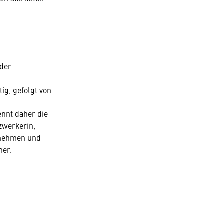
 der
ig, gefolgt von
ennt daher die
zwerkerin,
ernehmen und
lner.