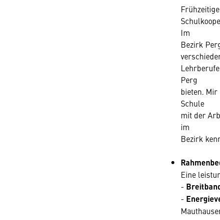
Frühzeiti
Schulkooper
Im
Bezirk Perg
verschiede
Lehrberufe
Perg
bieten. Mir
Schule
mit der Arb
im
Bezirk kenn
Rahmenbedi
Eine leistu
-
Breitban
-
Energiev
Mauthausen 