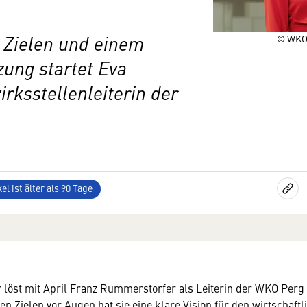
n Zielen und einem
© WKO 
zung startet Eva
rksstellenleiterin der
el ist älter als 90 Tage
r löst mit April Franz Rummerstorfer als Leiterin der WKO Perg 
n Zielen vor Augen hat sie eine klare Vision für den
wirtschaftl