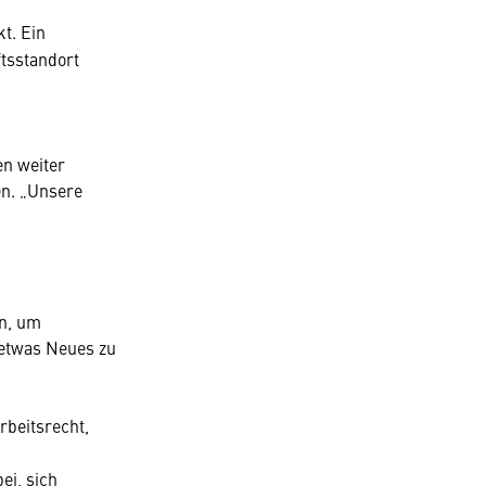
kt. Ein
ftsstandort
en weiter
en. „Unsere
en, um
 etwas Neues zu
rbeitsrecht,
ei, sich