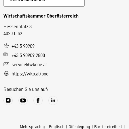
Wirtschaftskammer Oberösterreich
Hessenplatz 3
4020 Linz
+43 5 90909
D
+43 5 90909 2800
i
service@wkooe.at
e
https://wko.at/ooe
s
e
Besuchen Sie uns auf:
S
e
it
e
v
Mehrsprachig
Englisch
Offenlegung
Barrierefreiheit