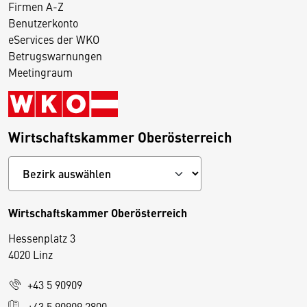
Firmen A-Z
Benutzerkonto
eServices der WKO
Betrugswarnungen
Meetingraum
Wirtschaftskammer Oberösterreich
Wirtschaftskammer Oberösterreich
Hessenplatz 3
4020 Linz
+43 5 90909
D
+43 5 90909 2800