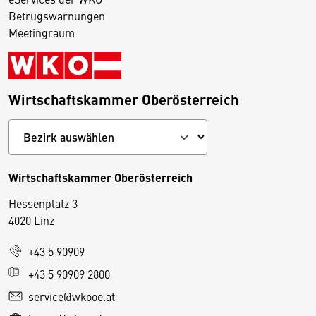
Betrugswarnungen
Meetingraum
Wirtschaftskammer Oberösterreich
Wirtschaftskammer Oberösterreich
Hessenplatz 3
4020 Linz
+43 5 90909
D
+43 5 90909 2800
i
service@wkooe.at
e