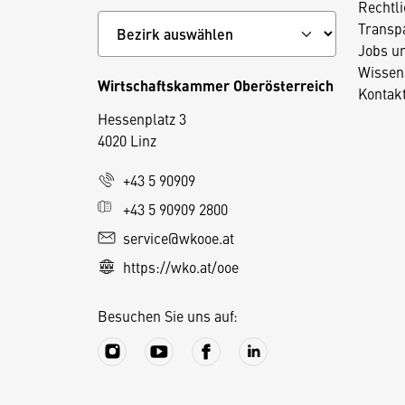
Rechtl
Transp
Jobs u
Wissen
Wirtschaftskammer Oberösterreich
Kontak
Hessenplatz 3
4020 Linz
D
+43 5 90909
i
+43 5 90909 2800
e
service@wkooe.at
s
https://wko.at/ooe
e
S
Besuchen Sie uns auf:
e
it
e
v