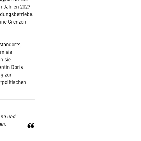
en Jahren 2027
ldungsbetriebe.
eine Grenzen
standorts.
em sie
n sie
ntin Doris
ag zur
tpolitischen
rung und
en.