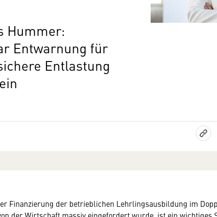
is Hummer:
ar Entwarnung für
fsichere Entlastung
sein
er Finanzierung der betrieblichen Lehrlingsausbildung im Dop
on der Wirtschaft massiv eingefordert wurde, ist ein wichtiges S