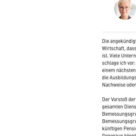
Die angekündig
Wirtschaft, da
ist. Viele Unte
schlage ich vor
einem nächsten
die Ausbildungs
Nachweise oder
Der Vorstoß de
gesamten Dienst
Bemessungsgrun
Bemessungsgrund
künftigen Pensi
Gegenzug könnte