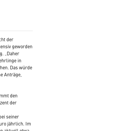
cht der
tensiv geworden
g. „Daher
ehrlinge in
chen. Das würde
he Anträge,
nimmt den
zent der
ei seiner
uro jährlich. Im
n aktuell etwa