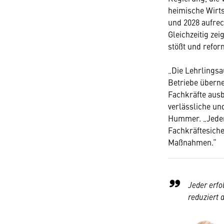
heimische Wirts
und 2028 aufrec
Gleichzeitig ze
stößt und refor
„Die Lehrlingsau
Betriebe überne
Fachkräfte ausb
verlässliche u
Hummer. „Jeder 
Fachkräftesiche
Maßnahmen.“
Jeder erfo
reduziert 