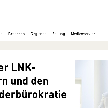
de
Branchen
Regionen
Zeitung
Medienservice
er LNK-
rn und den
derbürokratie