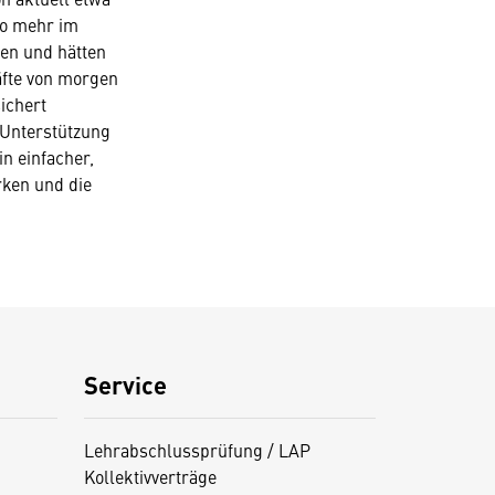
ro mehr im
ren und hätten
äfte von morgen
ichert
 Unterstützung
n einfacher,
rken und die
Service
Lehrabschlussprüfung / LAP
Kollektivverträge