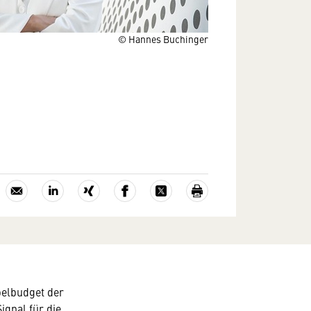
© Hannes Buchinger
pelbudget der
ignal für die