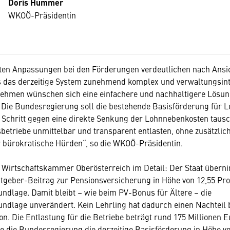
Doris Hummer
WKOÖ-Präsidentin
ten Anpassungen bei den Förderungen verdeutlichen nach Ansi
ss das derzeitige System zunehmend komplex und verwaltungsin
rnehmen wünschen sich eine einfachere und nachhaltigere Lösun
: Die Bundesregierung soll die bestehende Basisförderung für L
 Schritt gegen eine direkte Senkung der Lohnnebenkosten taus
betriebe unmittelbar und transparent entlasten, ohne zusätzlic
 bürokratische Hürden“, so die WKOÖ-Präsidentin.
r Wirtschaftskammer Oberösterreich im Detail: Der Staat über
geber-Beitrag zur Pensionsversicherung in Höhe von 12,55 Pro
dlage. Damit bleibt – wie beim PV-Bonus für Ältere – die
lage unverändert. Kein Lehrling hat dadurch einen Nachteil b
on. Die Entlastung für die Betriebe beträgt rund 175 Millionen E
 die Bundesregierung die derzeitige Basisförderung in Höhe vo