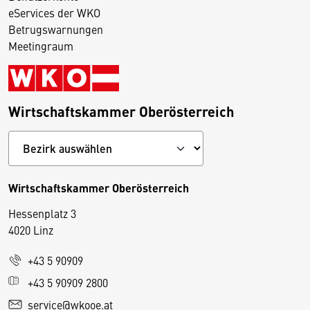
eServices der WKO
Betrugswarnungen
Meetingraum
Wirtschaftskammer Oberösterreich
Wirtschaftskammer Oberösterreich
Hessenplatz 3
4020 Linz
+43 5 90909
D
+43 5 90909 2800
i
service@wkooe.at