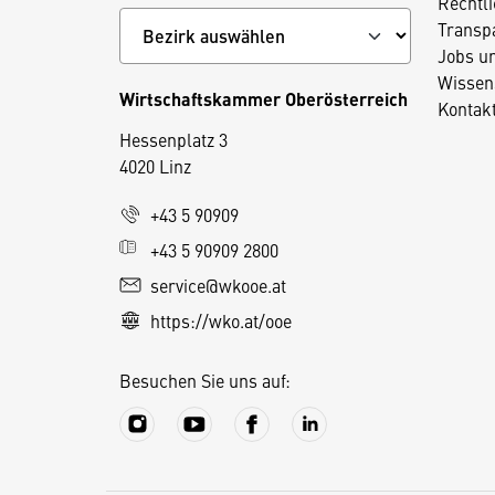
Rechtl
Transp
Jobs u
Wissen
Wirtschaftskammer Oberösterreich
Kontak
Hessenplatz 3
4020 Linz
D
+43 5 90909
i
+43 5 90909 2800
e
service@wkooe.at
s
https://wko.at/ooe
e
S
Besuchen Sie uns auf:
e
it
e
v