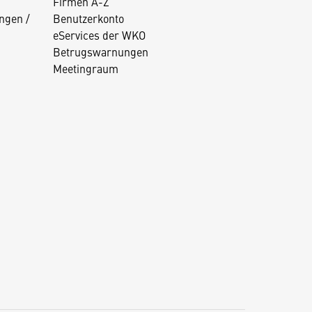
Firmen A-Z
ngen /
Benutzerkonto
eServices der WKO
Betrugswarnungen
Meetingraum