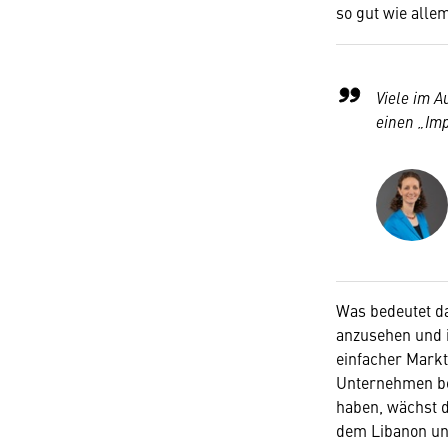
so gut wie all
Viele im A
einen „Imp
Was bedeutet da
anzusehen und in
einfacher Markt
Unternehmen bea
haben, wächst d
dem Libanon und