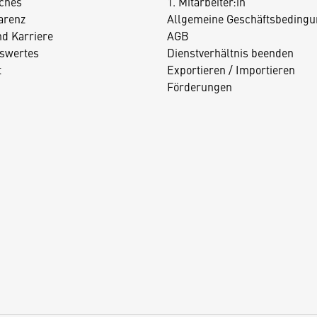
iches
1. Mitarbeiter:in
arenz
Allgemeine Geschäftsbedingu
nd Karriere
AGB
swertes
Dienstverhältnis beenden
t
Exportieren / Importieren
Förderungen