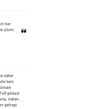
um hier
ie allem.
nd näher
tiv kein
tionale
Fuß gefasst
na, Indien,
men gefragt.