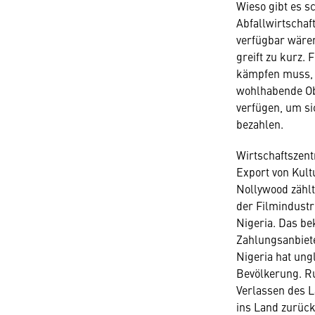
Wieso gibt es s
Abfallwirtschaf
verfügbar wäre
greift zu kurz. 
kämpfen muss, u
wohlhabende Obe
verfügen, um sic
bezahlen.
Wirtschaftszent
Export von Kul
Nollywood zählt
der Filmindustr
Nigeria. Das be
Zahlungsanbiete
Nigeria hat ung
Bevölkerung. Ru
Verlassen des L
ins Land zurück