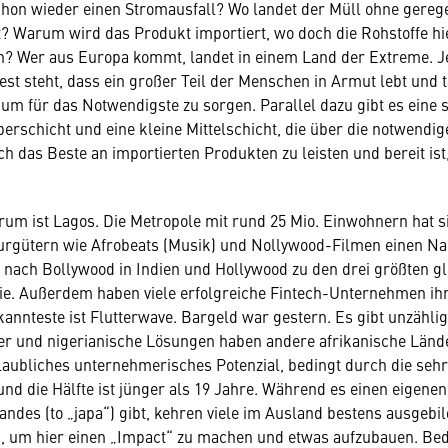
chon wieder einen Stromausfall? Wo landet der Müll ohne gereg
t? Warum wird das Produkt importiert, wo doch die Rohstoffe hie
n? Wer aus Europa kommt, landet in einem Land der Extreme. 
Fest steht, dass ein großer Teil der Menschen in Armut lebt und 
m für das Notwendigste zu sorgen. Parallel dazu gibt es eine 
rschicht und eine kleine Mittelschicht, die über die notwendi
h das Beste an importierten Produkten zu leisten und bereit ist,
rum ist Lagos. Die Metropole mit rund 25 Mio. Einwohnern hat 
turgütern wie Afrobeats (Musik) und Nollywood-Filmen einen 
 nach Bollywood in Indien und Hollywood zu den drei größten g
ie. Außerdem haben viele erfolgreiche Fintech-Unternehmen ih
kannteste ist Flutterwave. Bargeld war gestern. Es gibt unzähli
r und nigerianische Lösungen haben andere afrikanische Lände
laubliches unternehmerisches Potenzial, bedingt durch die sehr
nd die Hälfte ist jünger als 19 Jahre. Während es einen eigenen 
andes (to „japa“) gibt, kehren viele im Ausland bestens ausgebi
, um hier einen „Impact“ zu machen und etwas aufzubauen. Beda