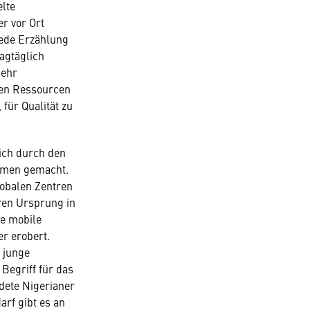
elte
r vor Ort
Jede Erzählung
tagtäglich
sehr
gen Ressourcen
 für Qualität zu
sich durch den
Namen gemacht.
lobalen Zentren
ren Ursprung in
ge mobile
r erobert.
 junge
Begriff für das
ldete Nigerianer
rf gibt es an