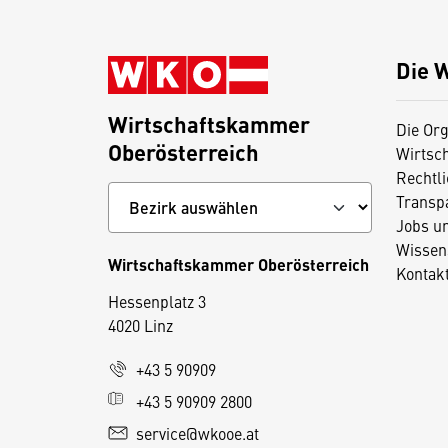
Die 
Wirtschaftskammer
Die Org
Oberösterreich
Wirtsc
Rechtl
Transp
Jobs u
Wissen
Wirtschaftskammer Oberösterreich
Kontak
Hessenplatz 3
4020 Linz
D
+43 5 90909
i
+43 5 90909 2800
e
service@wkooe.at
s