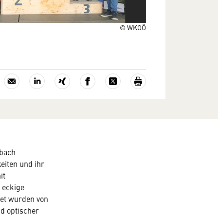
© WKOÖ
sbach
eiten und ihr
it
 eckige
tet wurden von
nd optischer