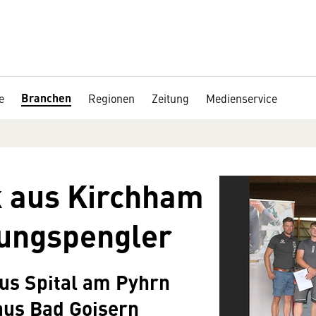
Branchen
e
Regionen
Zeitung
Medienservice
k aus Kirchham
 Jungspengler
us Spital am Pyhrn
aus Bad Goisern