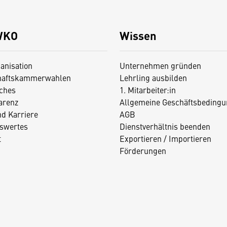
WKO
Wissen
anisation
Unternehmen gründen
haftskammerwahlen
Lehrling ausbilden
iches
1. Mitarbeiter:in
arenz
Allgemeine Geschäftsbedingu
nd Karriere
AGB
swertes
Dienstverhältnis beenden
t
Exportieren / Importieren
Förderungen