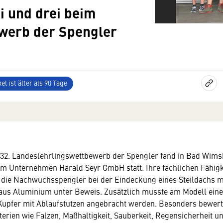
i und drei beim
werb der Spengler
el ist älter als 90 Tage
e 32. Landeslehrlingswettbewerb der Spengler fand in Bad Wim
m Unternehmen Harald Seyr GmbH statt. Ihre fachlichen Fähigk
 die Nachwuchsspengler bei der Eindeckung eines Steildachs m
aus Aluminium unter Beweis. Zusätzlich musste am Modell eine
Kupfer mit Ablaufstutzen angebracht werden. Besonders bewer
terien wie Falzen, Maßhaltigkeit, Sauberkeit, Regensicherheit u