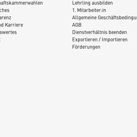
haftskammerwahlen
Lehrling ausbilden
iches
1. Mitarbeiter:in
arenz
Allgemeine Geschäftsbedingu
nd Karriere
AGB
swertes
Dienstverhältnis beenden
t
Exportieren / Importieren
Förderungen