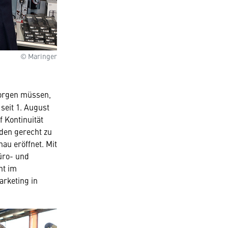
© Maringer
orgen müssen,
seit 1. August
 Kontinuität
den gerecht zu
au eröffnet. Mit
üro- und
nt im
rketing in