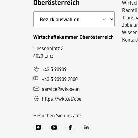
Oberösterreich
Wirtsc
Rechtl
Transp
Jobs u
Wissen
Wirtschaftskammer Oberösterreich
Kontak
Hessenplatz 3
4020 Linz
D
+43 5 90909
i
+43 5 90909 2800
e
service@wkooe.at
s
https://wko.at/ooe
e
S
Besuchen Sie uns auf:
e
it
e