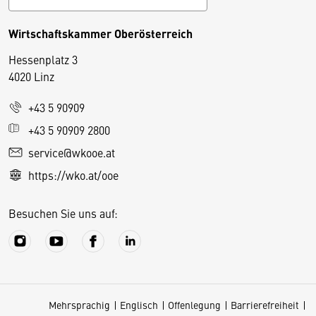
Wirtschaftskammer Oberösterreich
Hessenplatz 3
4020 Linz
+43 5 90909
D
+43 5 90909 2800
i
service@wkooe.at
e
https://wko.at/ooe
s
e
Besuchen Sie uns auf:
S
e
it
e
v
Mehrsprachig
Englisch
Offenlegung
Barrierefreiheit
e