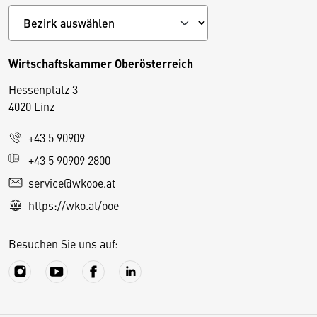
Wirtschaftskammer Oberösterreich
Hessenplatz 3
4020 Linz
+43 5 90909
D
+43 5 90909 2800
i
service@wkooe.at
e
https://wko.at/ooe
s
e
Besuchen Sie uns auf:
S
e
it
e