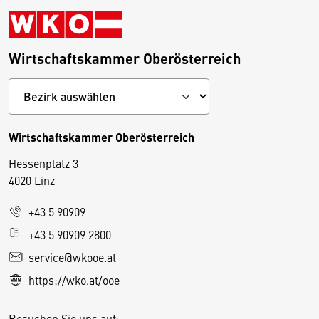
Wirtschaftskammer Oberösterreich
Wirtschaftskammer Oberösterreich
Hessenplatz 3
4020 Linz
+43 5 90909
D
+43 5 90909 2800
i
service@wkooe.at
e
https://wko.at/ooe
s
e
Besuchen Sie uns auf: