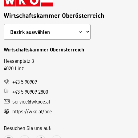
Wirtschaftskammer Oberösterreich
Wirtschaftskammer Oberösterreich
Hessenplatz 3
4020 Linz
+43 5 90909
D
+43 5 90909 2800
i
service@wkooe.at
e
https://wko.at/ooe
s
e
Besuchen Sie uns auf:
S
e