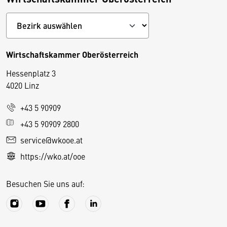
Wirtschaftskammer Oberösterreich
Hessenplatz 3
4020 Linz
+43 5 90909
D
+43 5 90909 2800
i
service@wkooe.at
e
https://wko.at/ooe
s
e
Besuchen Sie uns auf:
S
e
it