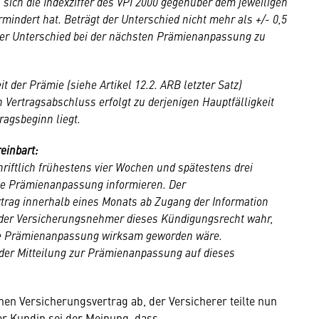
 sich die Indexziffer des VPI 2000 gegenüber dem jeweiligen
indert hat. Beträgt der Unterschied nicht mehr als +/- 0,5
der Unterschied bei der nächsten Prämienanpassung zu
 der Prämie (siehe Artikel 12.2. ARB letzter Satz)
Vertragsabschluss erfolgt zu derjenigen Hauptfälligkeit
ragsbeginn liegt.
reinbart:
riftlich frühestens vier Wochen und spätestens drei
die Prämienanpassung informieren. Der
rtrag innerhalb eines Monats ab Zugang der Information
der Versicherungsnehmer dieses Kündigungsrecht wahr,
r die Prämienanpassung wirksam geworden wäre.
der Mitteilung zur Prämienanpassung auf dieses
nen Versicherungsvertrag ab, der Versicherer teilte nun
er Kundin sei der Meinung, dass