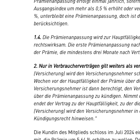
Prämienanpassung erfolgt einmal jährlich, sofern
Ausgangsindex um mehr als 0,5 % erhöht oder verm
%, unterbleibt eine Prämienanpassung, doch ist 
berücksichtigen.
1.4.
Die Prämienanpassung wird zur Hauptfälligkeit
rechtswirksam. Die erste Prämienanpassung nach 
der Prämie, die mindestens drei Monate nach Vert
2. Nur in Verbraucherverträgen gilt weiters als ve
(Versicherung) wird den Versicherungsnehmer sch
Wochen vor der Hauptfälligkeit der Prämie über 
Versicherungsnehmer ist dann berechtigt, den Ve
über die Prämienanpassung zu kündigen. Nimmt 
endet der Vertrag zu der Hauptfälligkeit, zu de
(Versicherung) wird den Versicherungsnehmer in 
Kündigungsrecht hinweisen."
Die Kundin des Mitglieds schloss im Juli 2024 ei
mit, die Prämie um 5,64 % erhöhen zu wollen. D