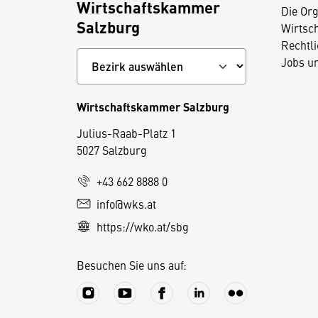
Wirtschaftskammer
Die Org
Salzburg
Wirtsc
Rechtl
Jobs u
Wirtschaftskammer Salzburg
Julius-Raab-Platz 1
5027 Salzburg
D
i
+43 662 8888 0
e
info@wks.at
s
https://wko.at/sbg
e
S
Besuchen Sie uns auf:
e
it
e