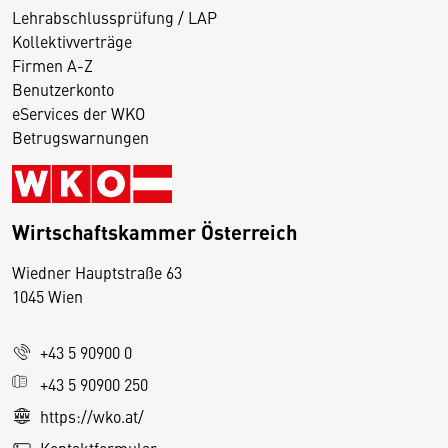
Lehrabschlussprüfung / LAP
Kollektivverträge
Firmen A-Z
Benutzerkonto
eServices der WKO
Betrugswarnungen
Wirtschaftskammer Österreich
Wiedner Hauptstraße 63
D
1045 Wien
i
e
+43 5 90900 0
s
e
+43 5 90900 250
S
https://wko.at/
e
Kontaktformular