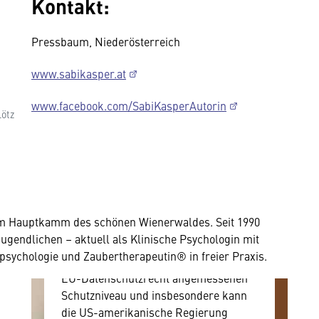
Kontakt:
Pressbaum, Niederösterreich
Wir benötigen Ihre
www.sabikasper.at
Zustimmung
www.facebook.com/SabiKasperAutorin
Lötz
Hier würden wir Ihnen gerne einen
externen Inhalt anzeigen. Dafür
benötigen wir allerdings Ihre
Zustimmung, da Ihr Browser
personenbezogene technische Daten
zu Geräten und Nutzerverhalten
 am Hauptkamm des schönen Wienerwaldes. Seit 1990
mitunter mit US-amerikanischen
Jugendlichen – aktuell als Klinische Psychologin mit
Anbietern austauscht.
psychologie und Zaubertherapeutin® in freier Praxis.
Diese Daten unterliegen keinem dem
EU-Datenschutzrecht angemessenen
Schutzniveau und insbesondere kann
die US-amerikanische Regierung