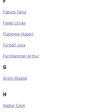
F
Fabsits Tanja
Felkel Ulrike
Flattinger Hubert
Fürbaß Julia
Fürnhammer Arthur
G
Grohs Roland
H
Hadler Colin