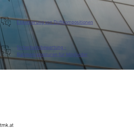
Etikettierung von Duftkompositionen
Sicherheitsbewertung -
Rahmenrezepturen für Mitglieder
tmk.at