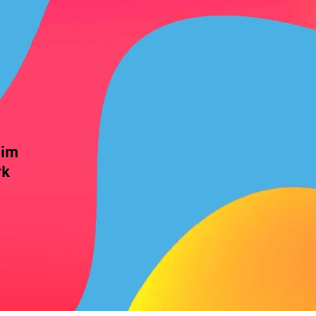
 im
rk