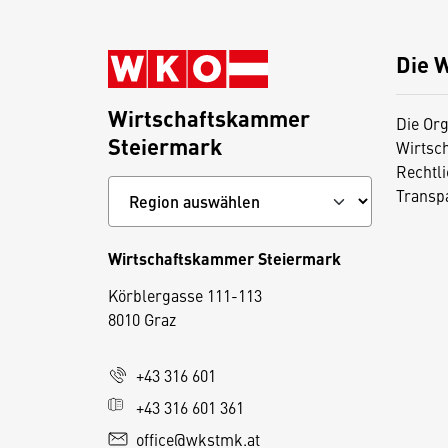
Die 
Wirtschaftskammer
Die Org
Steiermark
Wirtsc
Rechtl
Transp
Wirtschaftskammer Steiermark
D
Körblergasse 111-113
i
8010 Graz
e
s
+43 316 601
e
+43 316 601 361
S
e
office@wkstmk.at