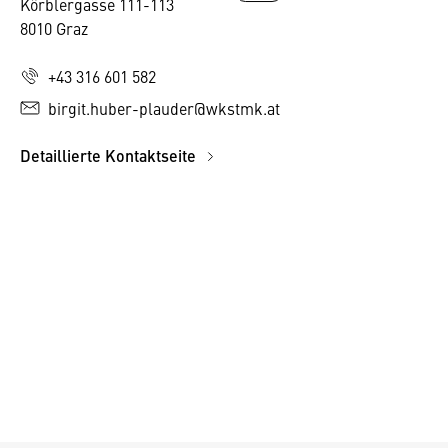
Körblergasse 111-113
8010 Graz
+43 316 601 582
birgit.huber-plauder@wkstmk.at
Detaillierte Kontaktseite