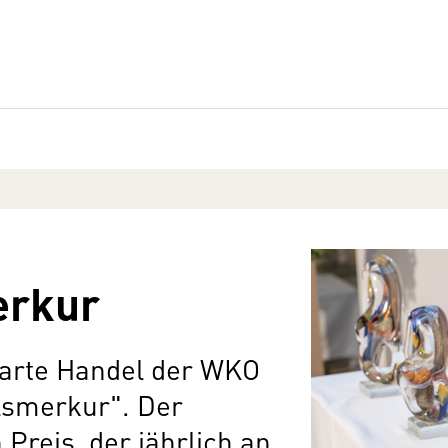
erkur
Sparte Handel der WKO
lsmerkur". Der
Preis, der jährlich an